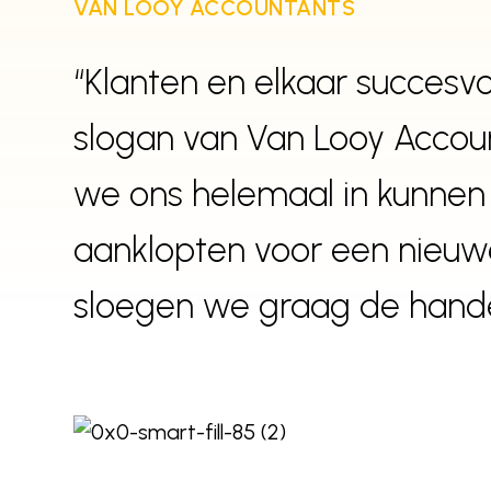
VAN LOOY ACCOUNTANTS
Wij zijn steeds op zoek naar nieuwe w
“Klanten en elkaar succesvo
Stuur vrijblijvend een e-mail naar
slogan van Van Looy Accou
work@innomedio.be
we ons helemaal in kunnen
aanklopten voor een nieuwe 
sloegen we graag de handen