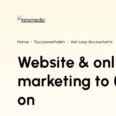
Innomedio
Home
Succesverhalen
Van Looy Accountants
Steenovenstraat 2
Website & onl
2390 Malle
België
marketing to 
info@innomedio.be
on
+32 (0)3 321 72 58