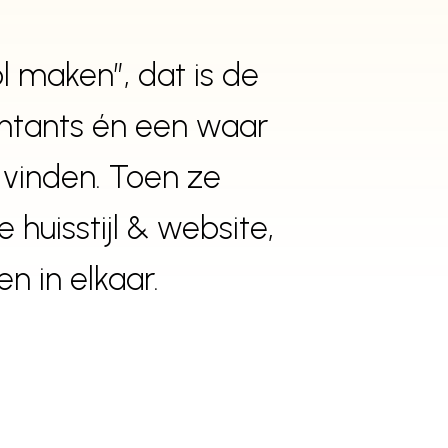
Let's talk!
erknemers.
l maken”, dat is de
ntants én een waar
 vinden. Toen ze
huisstijl & website,
 in elkaar.