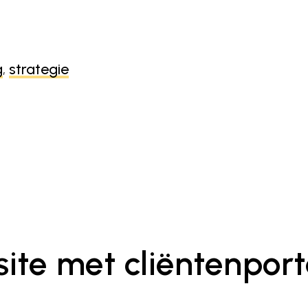
g
,
strategie
ite met cliëntenport