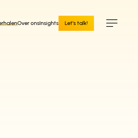
erhalen
Over ons
Insights
Let's talk!
Digitale strategie
Employer branding
ngen
Content
(Re)branding
verhalen
s